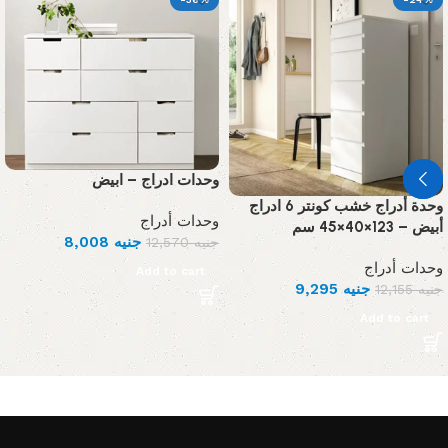
وحدات ادراج – ابيض
وحدة أدراج خشب كونتر 6 ادراج
وحدات أدراج
أبيض – 123×40×45 سم
جنيه
8,008
جنيه
12,570
وحدات أدراج
Add to cart
جنيه
9,295
جنيه
12,155
Add to cart