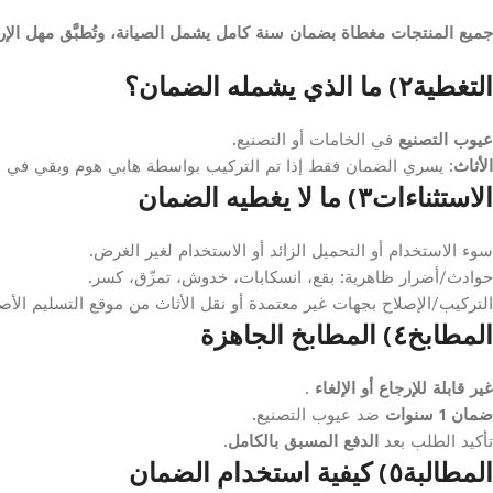
جميع المنتجات مغطاة بضمان سنة كامل يشمل الصيانة، وتُطبَّق مهل الإرجاع التالية: 14 يومًا لتغيير الرأي، و30 يو
التغطية
٢) ما الذي يشمله الضمان؟
عيوب التصنيع
في الخامات أو التصنيع.
الأثاث
: يسري الضمان فقط إذا تم التركيب بواسطة هابي هوم وبقي في م
الاستثناءات
٣) ما لا يغطيه الضمان
سوء الاستخدام أو التحميل الزائد أو الاستخدام لغير الغرض.
حوادث/أضرار ظاهرية: بقع، انسكابات، خدوش، تمزّق، كسر.
التركيب/الإصلاح بجهات غير معتمدة أو نقل الأثاث من موقع التسليم الأص
المطابخ
٤) المطابخ الجاهزة
غير قابلة للإرجاع أو الإلغاء
.
ضمان 1 سنوات
ضد عيوب التصنيع.
تأكيد الطلب بعد
الدفع المسبق بالكامل
.
المطالبة
٥) كيفية استخدام الضمان