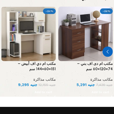
-24%
-29%
مكتب ام دى اف بني –
مكتب ام دي اف أبيض –
74×120×60 سم
151×60×144 سم
مكاتب مذاكرة
مكاتب مذاكرة
جنيه
5,291
جنيه
9,295
جنيه
7,436
جنيه
12,155
Add to cart
Add to cart