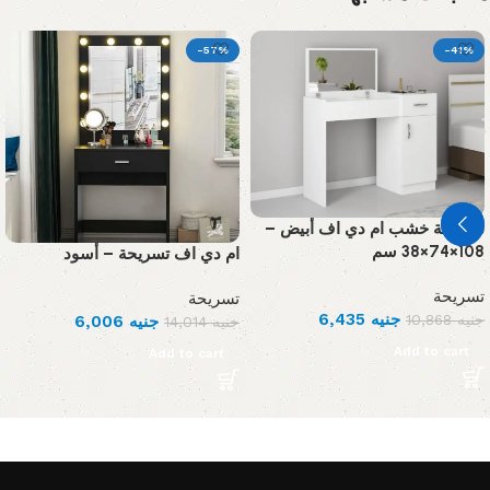
-57%
-41%
تسريحة خشب ام دي اف أبيض –
108×74×38 سم
ام دي اف تسريحة – أسود
تسريحة
تسريحة
جنيه
6,435
جنيه
10,868
جنيه
6,006
جنيه
14,014
Add to cart
Add to cart