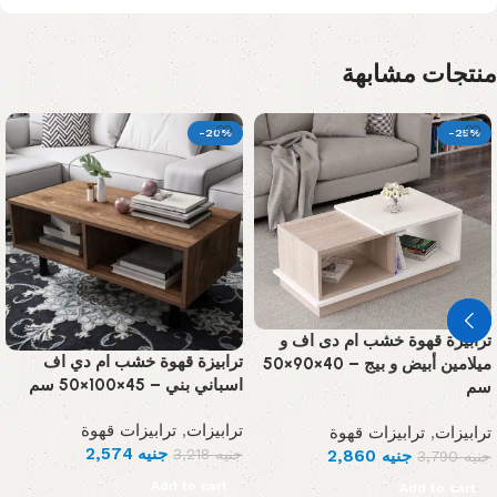
منتجات مشابهة
-20%
-25%
ترابيزة قهوة خشب ام دى اف و
ترابيزة قهوة خشب ام دي اف
ميلامين أبيض و بيج – 40×90×50
اسباني بني – 45×100×50 سم
سم
ترابيزات
,
ترابيزات قهوة
ترابيزات
,
ترابيزات قهوة
جنيه
2,574
جنيه
3,218
جنيه
2,860
جنيه
3,790
Add to cart
Add to cart