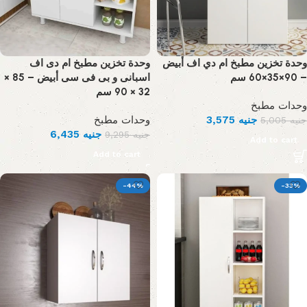
وحدة تخزين مطبخ ام دي اف أبيض
وحدة تخزين مطبخ ام دى اف
– 90×35×60 سم
اسبانى و بى فى سى أبيض – 85 ×
32 × 90 سم
وحدات مطبخ
وحدات مطبخ
3,575
جنيه
5,005
جنيه
6,435
جنيه
9,295
جنيه
Add to cart
Add to cart
-44%
-33%