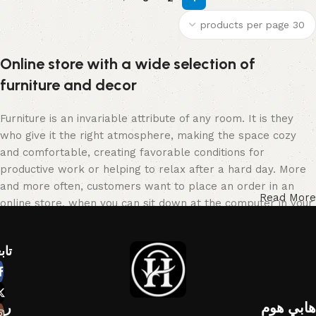
Online store with a wide selection of
furniture and decor
Furniture is an invariable attribute of any room. It is they
who give it the right atmosphere, making the space cozy
and comfortable, creating favorable conditions for
productive work or helping to relax after a hard day. More
and more often, customers want to place an order in an
Read More
online store, when you can sit down at the computer in your
free time, arrange the furniture in the photo and calmly buy
the furniture you like. The online store has a large catalog
تاب
of furniture: both home and office furniture are available.
Furniture production is a modern form of art
هابي هوم​
رو