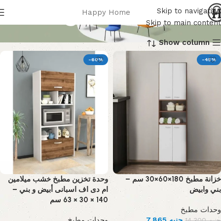
وحدات مطبخ
Skip to navigation
Happy Home
Skip to main content
Show column
-60%
-45%
خزانة مطبخ 180×60×30 سم –
وحدة تخزين مطبخ خشب ميلامين
بني وابيض
ام دى اف اسبانى أبيض و بني –
140 × 30 × 63 سم
وحدات مطبخ
وحدات مطبخ
7,865
جنيه
14,300
جنيه