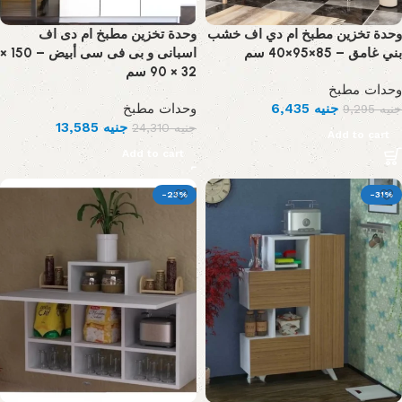
وحدة تخزين مطبخ ام دي اف خشب
وحدة تخزين مطبخ ام دى اف
بني غامق – 85×95×40 سم
اسبانى و بى فى سى أبيض – 150 ×
32 × 90 سم
وحدات مطبخ
وحدات مطبخ
6,435
جنيه
9,295
جنيه
13,585
جنيه
24,310
جنيه
Add to cart
Add to cart
-23%
-31%