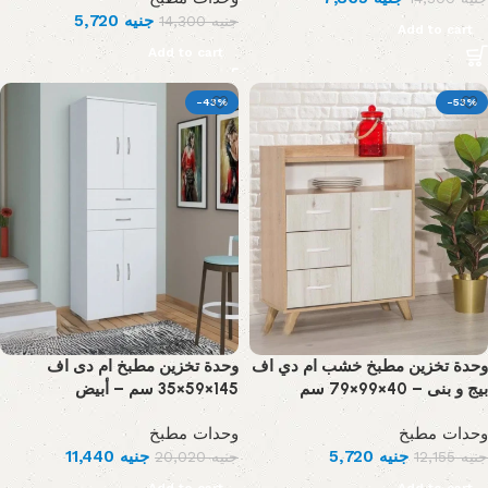
5,720
جنيه
14,300
جنيه
Add to cart
Add to cart
-43%
-53%
وحدة تخزين مطبخ خشب ام دي اف
وحدة تخزين مطبخ ام دى اف
بيج و بنى – 40×99×79 سم
145×59×35 سم – أبيض
وحدات مطبخ
وحدات مطبخ
11,440
جنيه
5,720
جنيه
20,020
جنيه
12,155
جنيه