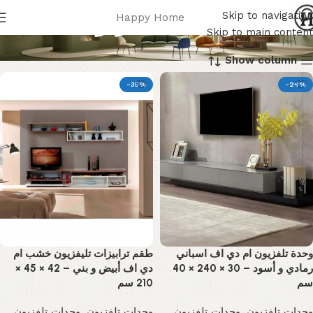
وحدات تلفزيون
Skip to navigation
Happy Home
Skip to main content
Show column
-35%
-24%
وحدة تلفزيون ام دي اف اسباني
طقم ترابيزات تليفزيون خشب ام
رمادي و أسود – 30 × 240 × 40
دي اف أبيض و بني – 42 × 45 ×
سم
210 سم
وحدات تلفزيون
,
وحدات تلفزيون
وحدات تلفزيون
,
وحدات تلفزيون