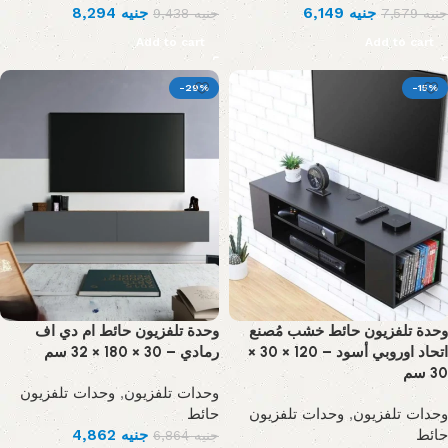
8,294
جنيه
6,149
جنيه
9,438
جنيه
7,579
جنيه
Add to cart
Add to cart
-29%
-15%
وحدة تلفزيون حائط خشب مُصنع
وحدة تلفزيون حائط ام دي اف
اتحاد اوروبي أسود – 120 × 30 ×
رمادي – 30 × 180 × 32 سم
30 سم
وحدات تلفزيون
,
وحدات تلفزيون
حائط
وحدات تلفزيون
,
وحدات تلفزيون
4,862
جنيه
حائط
6,864
جنيه