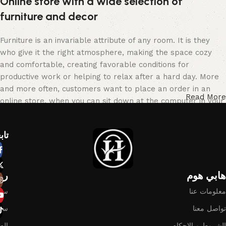
Online store with a wide selection of
furniture and decor
Furniture is an invariable attribute of any room. It is they
who give it the right atmosphere, making the space cozy
and comfortable, creating favorable conditions for
productive work or helping to relax after a hard day. More
and more often, customers want to place an order in an
Read More
online store, when you can sit down at the computer in your
free time, arrange the furniture in the photo and calmly buy
the furniture you like. The online store has a large catalog
تاب
of furniture: both home and office furniture are available.
Furniture production is a modern form of art
هابي هوم​
رو
Furniture manufacturers, as well as manufacturers of other
معلومات عنا
سيا
home goods, are full of amazing offers: we often come
سيا
across both standard mass-produced products and unique
تواصل معنا
creations - furniture from professional craftsmen, which will
الشروط و الاحكام
الض