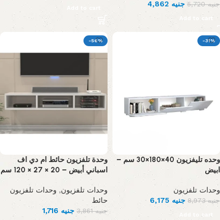
4,862
جنيه
5,720
جنيه
Add to cart
Add to cart
-56%
-31%
وحده تليفزيون 40×180×30 سم –
وحدة تلفزيون حائط ام دي اف
ابيض
اسباني أبيض – 20 × 27 × 120 سم
وحدات تلفزيون
,
وحدات تلفزيون
وحدات تلفزيون
حائط
6,175
جنيه
8,973
جنيه
1,716
جنيه
3,861
جنيه
Add to cart