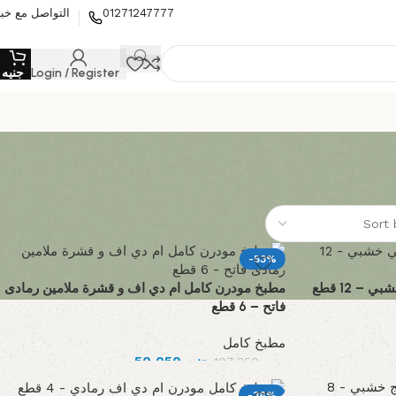
01271247777
التواصل مع خبي
Login / Register
جنيه
0
-53%
 12 قطع
مطبخ مودرن كامل ام دي اف و قشرة ملامين رمادى
فاتح – 6 قطع
مطبخ كامل
جنيه
50,050
جنيه
107,250
-38%