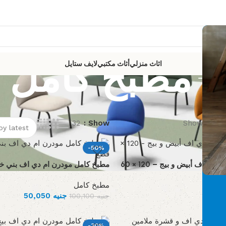
مطبخ كامل
اثاث منزلي
أثاث مكتبي
لايف ستايل
32
Show
Showing 1–3
-50%
مطبخ كامل خشب ام دي اف أبيض و بيج – 120 × 60
مطبخ كامل مودرن ام دي اف بني خشبي –
مطبخ كامل
جنيه
50,050
جنيه
100,100
-30%