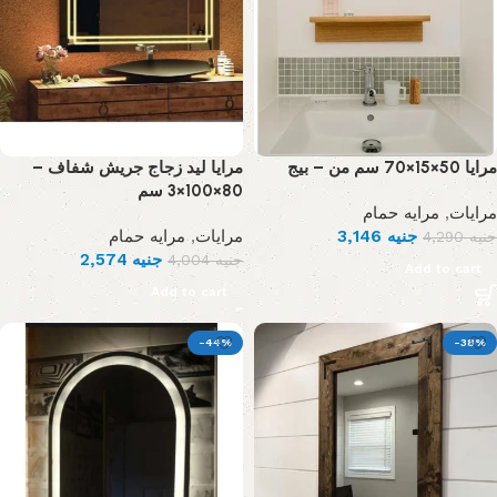
مرايا 50×15×70 سم من – بيج
مرايا ليد زجاج جريش شفاف –
80×100×3 سم
مرايه حمام
,
مرايات
مرايه حمام
,
مرايات
3,146
جنيه
4,290
جنيه
2,574
جنيه
4,004
جنيه
Add to cart
Add to cart
-44%
-38%