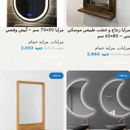
مرايا زجاج و خشب طبيعي موسكي
مرايا 50×70 سم – أبيض وفضي
بني – 80×60 سم
مرايه حمام
,
مرايات
2,002
جنيه
مرايه حمام
,
مرايات
3,575
جنيه
2,860
جنيه
4,576
جنيه
Add to cart
Add to cart
-40%
-40%