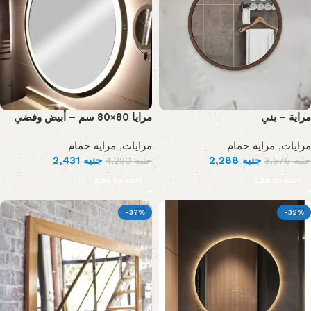
مراية – بني
مرايا 80×80 سم – أبيض وفضي
مرايه حمام
,
مرايات
مرايه حمام
,
مرايات
2,431
جنيه
2,288
جنيه
4,290
جنيه
3,575
جنيه
Add to cart
Add to cart
-37%
-32%