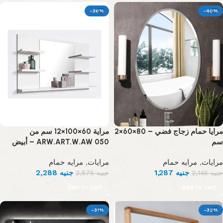
-36%
-40%
مرايا حمام زجاج فضي – 80×60×2
مراية 60×100×12 سم من
سم
ARW.ART.W.AW 050 – أبيض
مرايه حمام
,
مرايات
مرايه حمام
,
مرايات
2,288
جنيه
1,287
جنيه
3,575
جنيه
2,145
جنيه
Add to cart
Add to cart
-31%
-32%