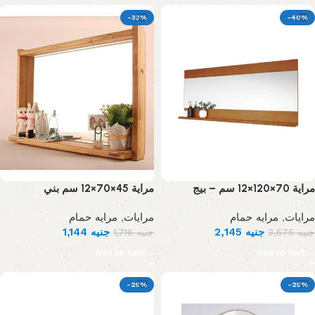
-33%
-40%
مراية 70×120×12 سم – بيج
مراية 45×70×12 سم بني
مرايه حمام
,
مرايات
مرايه حمام
,
مرايات
1,144
جنيه
2,145
جنيه
1,716
جنيه
3,575
جنيه
Add to cart
Add to cart
-25%
-25%