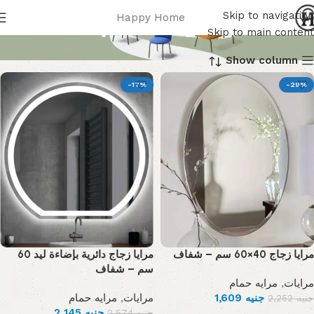
مرايه حمام
Skip to navigation
Happy Home
Skip to main content
Show column
-17%
-29%
مرايا زجاج 40×60 سم – شفاف
مرايا زجاج دائرية بإضاءة ليد 60
سم – شفاف
مرايه حمام
,
مرايات
مرايه حمام
,
مرايات
1,609
جنيه
2,252
جنيه
2,145
جنيه
2,574
جنيه