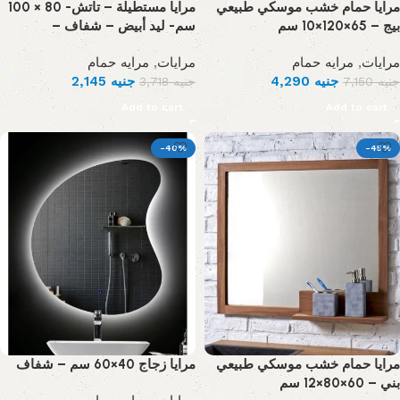
مرايا حمام خشب موسكي طبيعي
مرايا مستطيلة – تاتش- 80 × 100
بيج – 65×120×10 سم
سم- ليد أبيض – شفاف –
مرايه حمام
,
مرايات
مرايه حمام
,
مرايات
2,145
جنيه
4,290
جنيه
3,718
جنيه
7,150
جنيه
Add to cart
Add to cart
-40%
-45%
مرايا حمام خشب موسكي طبيعي
مرايا زجاج 40×60 سم – شفاف
بني – 60×80×12 سم