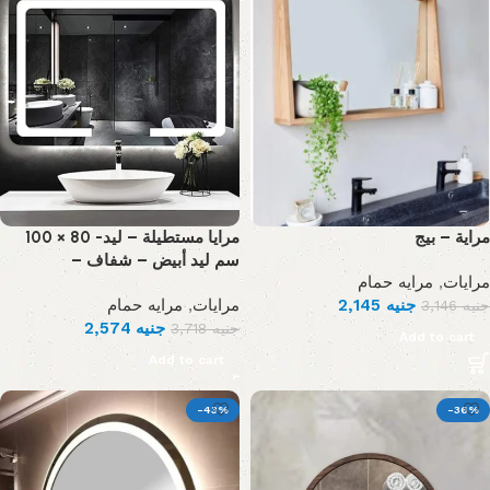
مراية – بيج
مرايا مستطيلة – ليد- 80 × 100
سم ليد أبيض – شفاف –
مرايه حمام
,
مرايات
مرايه حمام
,
مرايات
2,145
جنيه
3,146
جنيه
2,574
جنيه
3,718
جنيه
Add to cart
Add to cart
-43%
-36%