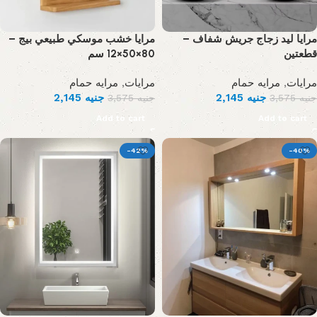
مرايا ليد زجاج جريش شفاف –
مرايا خشب موسكي طبيعي بيج –
قطعتين
80×50×12 سم
مرايه حمام
,
مرايات
مرايه حمام
,
مرايات
2,145
جنيه
2,145
جنيه
3,575
جنيه
3,575
جنيه
Add to cart
Add to cart
-42%
-40%