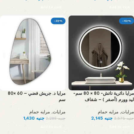
Add to cart
Add to cart
-38%
-40%
مرايا دائرية تاتش- 80 × 80 سم-
مرايا د. جريش فضي – 60 ×80
ليد وورم (أصفر ) – شفاف
سم
مرايه حمام
,
مرايات
مرايه حمام
,
مرايات
1,430
جنيه
2,145
جنيه
2,288
جنيه
3,575
جنيه
Add to cart
Add to cart