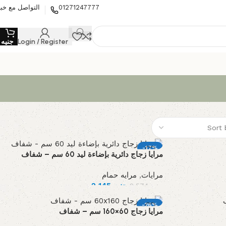
01271247777
التواصل مع خبي
Login / Register
جنيه
0
-17%
مرايا زجاج دائرية بإضاءة ليد 60 سم – شفاف
مرايات
,
مرايه حمام
جنيه
2,145
جنيه
2,574
-26%
مرايا زجاج 60×160 سم – شفاف