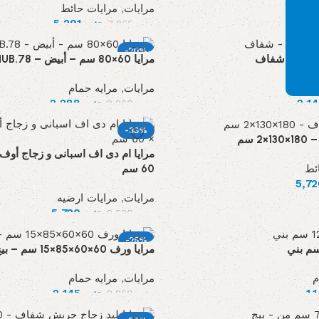
ئط
مرايات
,
مرايات حائط
جنيه
5,291
جنيه
7,865
-20%
مرايا 60×80 سم – أبيض – F.HUB.78
م
مرايات
,
مرايه حمام
جنيه
2,288
جنيه
2,860
-33%
 سم
ئط
60 سم
مرايات
,
مرايات ارضيه
جنيه
5,720
جنيه
8,580
-25%
مرايا ورف 60×60×85×15 سم – بيج
م
مرايات
,
مرايه حمام
جنيه
2,145
جنيه
2,860