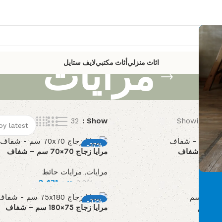
مرايات
اثاث منزلي
أثاث مكتبي
لايف ستايل
32
Show
Showing 1–30
-37%
مرايا زجاج 70×70 سم – شفاف
م
مرايات
,
مرايات حائط
جنيه
2,431
جنيه
3,861
-33%
مرايا زجاج 75×180 سم – شفاف