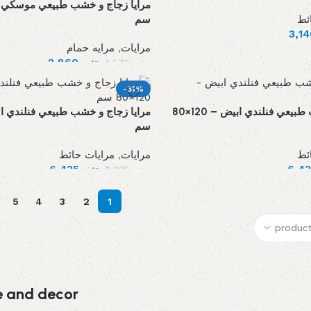
ئط
سم
مرايات
,
مرايه حمام
جنيه
2,860
جنيه
4,576
-31%
مرايا زجاج و خشب طبيعي فنلندي ابيض – 120×80
سم
ئط
مرايات
,
مرايات حائط
جنيه
6,435
جنيه
9,295
5
4
3
2
1
re and decor