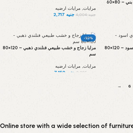
مرايا زجاج و خشب طبيعي موسكي بني – 80×60
مرايات
,
مرايات ارضيه
جنيه
2,717
جنيه
4,004
-23%
مرايا زجاج و خشب طبيعي فنلندي اسود – 120×80
مرايا زجاج و خشب طبيعي فنلندي ذهبي – 120×80
سم
مرايات
,
مرايات ارضيه
جنيه
7,150
جنيه
9,295
→
6
Online store with a wide selection of furnitu