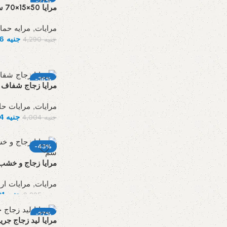
-27%
مرايا 50×15×70 سم من – بيج
مرايات
,
مرايه حما
جنيه
3,146
جنيه
4,290
-36%
مرايا زجاج شفاف – 120 × 60
مرايات
,
مرايات حا
جنيه
2,574
جنيه
4,004
-43%
مرايا زجاج و خشب ام دى
مرايات
,
مرايات ار
جنيه
5,291
جنيه
9,295
-27%
مرايا ليد زجاج جريش شف