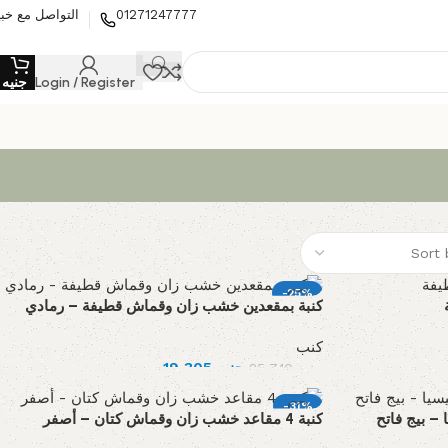
التواصل مع خبي
01271247777
0
جنيه
Login / Register
-25%
كنبة بمقعدين خشب زان وقماش قطيفة – رمادي
كنب
19,305
جنيه
25,740
جنيه
-31%
– بيج فاتح
كنبة 4 مقاعد خشب زان وقماش كتان – أصفر