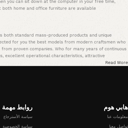
en you can sit down at the computer in your free time,
: both home and office furniture are available.
oss both standard mass-produced products and unique
selected for you the best models from modern craftsmen who
cts from proven companies. Who for many years of continuous
s, excellent operational characteristics, attractive
Read More
هابي هوم​
روابط مهمة
معلومات عنا
سياسة الأسترجاع
تواصل معنا
سياسة الخصوصية