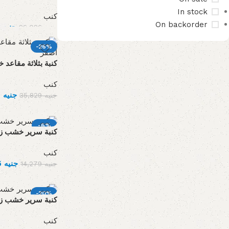
In stock
كنب
On backorder
19,305
جنيه
26,026
جنيه
-26%
كنبة بثلاثة مقاعد
Upholstered chair
كنب
Discount 10%
26,597
جنيه
35,829
جنيه
Shop Now
-6%
كنبة سرير خشب زا
كنب
13,475
جنيه
14,279
جنيه
-20%
كنبة سرير خشب زا
كنب