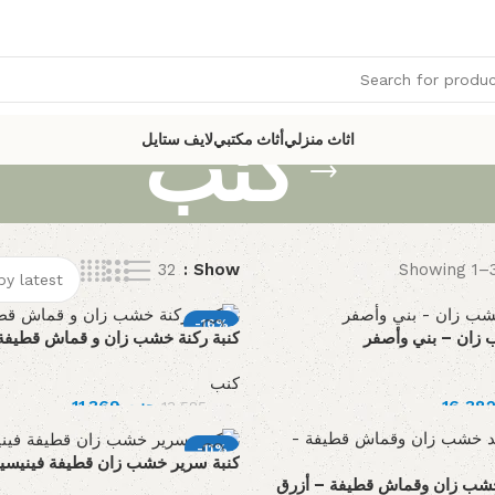
كنب
اثاث منزلي
أثاث مكتبي
لايف ستايل
32
Show
Showing 1–3
-16%
 زان – بني وأصفر
كنبة ركنة خشب زان و قماش قطيفة
كنب
11,369
جنيه
13,585
جنيه
-11%
كنبة سرير خشب زان قطيفة فينيسيا 
د خشب زان وقماش قطيفة – أزرق