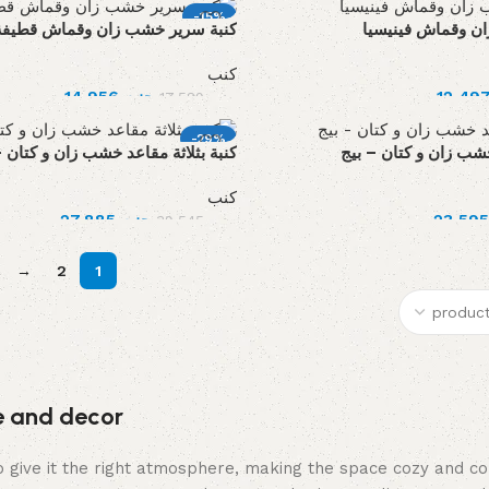
-15%
ن وقماش فينيسيا
كنبة سرير خشب زان وقماش قطيفة
كنب
14,956
جنيه
17,589
جنيه
-29%
خشب زان و كتان – بيج
كنبة بثلاثة مقاعد خشب زان و كتان –
كنب
27,885
جنيه
39,545
جنيه
→
2
1
re and decor
who give it the right atmosphere, making the space cozy and c