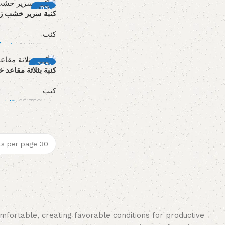
-11%
كنبة سرير خشب زا
كنب
12,497
جنيه
14,050
جنيه
-34%
كنبة بثلاثة مقاعد 
كنب
23,595
جنيه
35,750
جنيه
omfortable, creating favorable conditions for productive