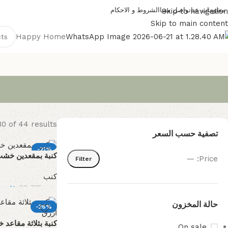
معلومات عنا
تواصل معنا
الشروط و الاحكام
Skip to navigation
Skip to main content
Happy Home
0 of 44 results
تصفية حسب السعر
-21%
كنبة بمقعدين خشب
—
Price:
Filter
كنب
16,382
جنيه
20,735
جنيه
حالة المخزون
-26%
كنبة بثلاثة مقاع
On sale