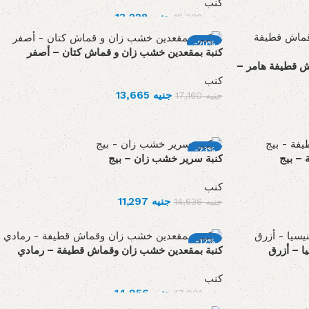
كنب
13,228
جنيه
18,388
جنيه
-20%
كنبة بمقعدين خشب زان و قماش كتان – أصفر
ماش قطيفة هامر
كنب
13,665
جنيه
17,160
جنيه
-23%
– بيج
كنبة سرير خشب زان – بيج
كنب
11,297
جنيه
14,636
جنيه
-12%
ا – أزرق
كنبة بمقعدين خشب زان وقماش قطيفة – رمادي
كنب
14,956
جنيه
17,001
جنيه