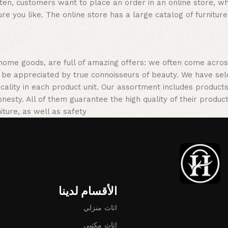
ten, customers want to place an order in an online store, wh
re you like. The online store has a large catalog of furniture
 home goods, are full of amazing offers: we often come acr
ill be appreciated by true connoisseurs of beauty. We have 
icality in each product unit. Our assortment includes produ
onesty. All of them guarantee the high quality of their product
ture, as well as safety.
الأقسام لدينا
اثاث منزلي
اثاث مكتبي