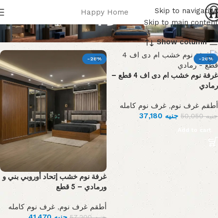
غرف نوم كامله
Skip to navigation
Happy Home
Skip to main content
Show column
-28%
-26%
غرفة نوم خشب ام دى اف 4 قطع –
رمادي
غرف نوم كامله
,
أطقم غرف نوم
37,180
جنيه
50,050
جنيه
Add to cart
غرفة نوم خشب إتحاد أوروبي بني و
ورمادي – 5 قطع
غرف نوم كامله
,
أطقم غرف نوم
41,470
جنيه
57,200
جنيه