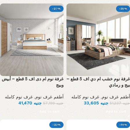
-27%
-35%
غرفة نوم خشب ام دي اف 5 قطع –
غرفة نوم ام دى اف 5 قطع – أبيض
بيج و رمادي
وبيج
غرف نوم كامله
,
أطقم غرف نوم
غرف نوم كامله
,
أطقم غرف نوم
41,470
جنيه
33,605
جنيه
57,199
جنيه
51,337
جنيه
Add to cart
Add to cart
-23%
-14%