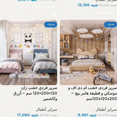
13,156
جنيه
16,331
جنيه
Add to cart
Add to cart
-22%
-22%
سرير فردى خشب ام دى اف و
سرير فردي خشب زان
موسكي و قطيفة هامر بيج –
120×200×120 سم – أزرق
120x120x200سم
وكاشمير
سراير أطفال
سراير أطفال
17,060
جنيه
9,981
جنيه
21,736
جنيه
12,770
جنيه