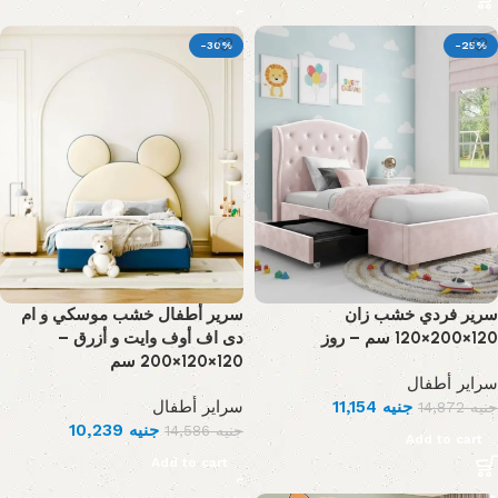
-30%
-25%
سرير فردي خشب زان
سرير أطفال خشب موسكي و ام
120×200×120 سم – روز
دى اف أوف وايت و أزرق –
120×120×200 سم
سراير أطفال
سراير أطفال
11,154
جنيه
14,872
جنيه
10,239
جنيه
14,586
جنيه
Add to cart
Add to cart