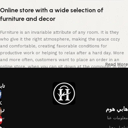
Online store with a wide selection of
furniture and decor
Furniture is an invariable attribute of any room. It is they
who give it the right atmosphere, making the space cozy
and comfortable, creating favorable conditions for
productive work or helping to relax after a hard day. More
and more often, customers want to place an order in an
Read More
online store, when you can sit down at the computer in your
free time, arrange the furniture in the photo and calmly buy
the furniture you like. The online store has a large catalog
تاب
of furniture: both home and office furniture are available.
Furniture production is a modern form of art
هابي هوم​
رو
Furniture manufacturers, as well as manufacturers of other
معلومات عنا
سيا
home goods, are full of amazing offers: we often come
سيا
across both standard mass-produced products and unique
تواصل معنا