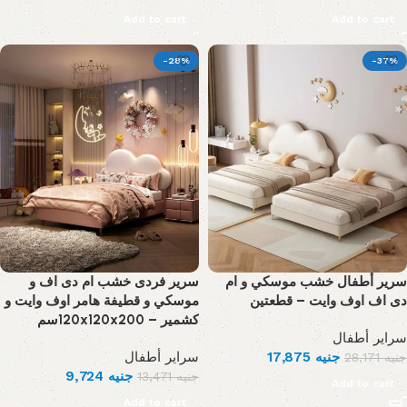
Add to cart
Add to cart
-28%
-37%
سرير أطفال خشب موسكي و ام
سرير فردى خشب ام دى اف و
دى اف اوف وايت – قطعتين
موسكي و قطيفة هامر اوف وايت و
كشمير – 120x120x200سم
سراير أطفال
سراير أطفال
17,875
جنيه
28,171
جنيه
9,724
جنيه
13,471
جنيه
Add to cart
Add to cart