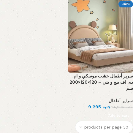
-36%
سرير أطفال خشب موسكي و ام
دى اف بيج و بني – 120×120×200
سم
سراير أطفال
9,295
جنيه
14,586
جنيه
Add to cart