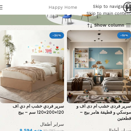
سراير أطفال
Skip to navigation
Happy Home
Skip to main content
Show column
-20%
-19%
سرير فردى خشب ام دى اف و
سرير فردي خشب ام دي اف
موسكي و قطيفة هامر بيج –
120×200×120 سم – بيج
قطعتين
سراير أطفال
8,594
جنيه
سراير أطفال
10,782
جنيه