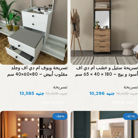
تسريحة ستيل و خشب ام دي اف
تسريحة وبوف ام دي اف وجلد
أسود و بيج – 180 × 40 × 65 سم
مقلوب أبيض – 80×60×40 سم
تسريحة
تسريحة
13,585
جنيه
10,296
جنيه
19,448
جنيه
16,445
جنيه
Add to cart
Add to cart
-38%
-37%