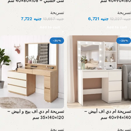
180×90×40 سم
سى خشبي – 108×80×40 سم
تسريحة
تسريحة
7,722
جنيه
6,721
جنيه
13,657
جنيه
12,227
جنيه
Add to cart
Add to cart
-30%
-29%
تسريحة ام دي اف أبيض –
تسريحة ام دي اف بيج و ابيض –
140×94×40 سم
120×140×35 سم
تسريحة
تسريحة