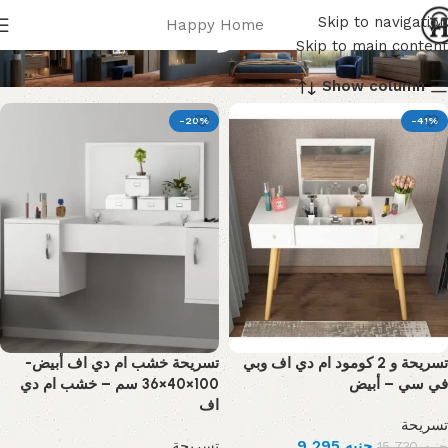
تسريحة
Skip to navigation
Happy Home
Skip to main content
Show column
-20%
-41%
تسريحة و 2 كومود ام دي اف وبي
تسريحة خشب ام دي اف أبيض-
في سي – أبيض
100×40×36 سم – خشب ام دي
اف
تسريحة
تسريحة
9,295
جنيه
15,730
جنيه