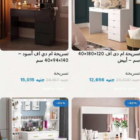
تسريحة ام دى اف 120×180×40
تسريحة ام دي اف أسود –
سم – أبيض
140×94×40 سم
تسريحة
تسريحة
15,015
جنيه
12,656
جنيه
24,167
جنيه
20,020
جنيه
Add to cart
Add to cart
-44%
-40%