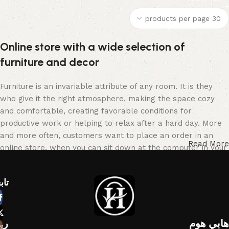
Online store with a wide selection of
furniture and decor
Furniture is an invariable attribute of any room. It is they
who give it the right atmosphere, making the space cozy
and comfortable, creating favorable conditions for
productive work or helping to relax after a hard day. More
and more often, customers want to place an order in an
Read More
online store, when you can sit down at the computer in your
free time, arrange the furniture in the photo and calmly buy
the furniture you like. The online store has a large catalog
تاب
of furniture: both home and office furniture are available.
Furniture production is a modern form of art
هابي هوم​
رو