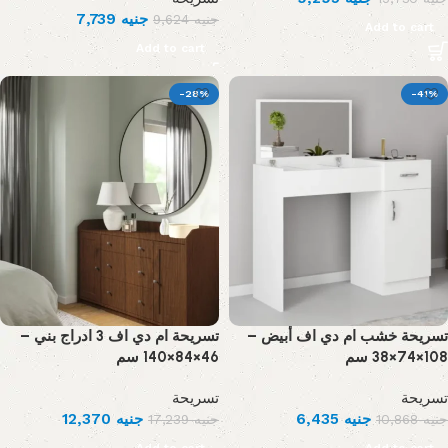
7,739
جنيه
9,624
جنيه
Add to cart
Add to cart
-28%
-41%
تسريحة خشب ام دي اف أبيض –
تسريحة ام دي اف 3 ادراج بني –
108×74×38 سم
46×84×140 سم
تسريحة
تسريحة
12,370
جنيه
6,435
جنيه
17,239
جنيه
10,868
جنيه