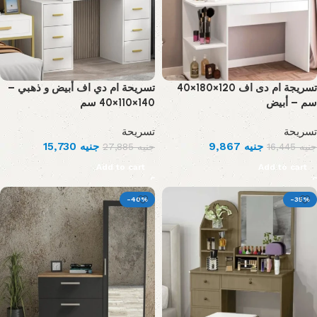
تسريجة ام دى اف 120×180×40
تسريحة ام دي اف أبيض و ذهبي –
سم – أبيض
140×110×40 سم
تسريحة
تسريحة
15,730
جنيه
9,867
جنيه
27,885
جنيه
16,445
جنيه
Add to cart
Add to cart
-40%
-35%