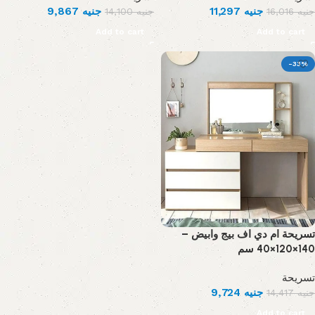
9,867
جنيه
11,297
جنيه
14,100
جنيه
16,016
جنيه
Add to cart
Add to cart
-33%
تسريحة ام دي اف بيج وابيض –
140×120×40 سم
تسريحة
9,724
جنيه
14,417
جنيه
Add to cart