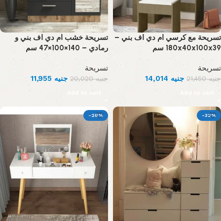
تسريحة مع كرسي ام دي اف بني –
تسريحة خشب ام دي اف بني و
180x40x100x39 سم
رمادي – 140×100×47 سم
تسريحة
تسريحة
11,955
جنيه
14,014
جنيه
20,020
جنيه
21,450
جنيه
Add to cart
Add to cart
-28%
-32%